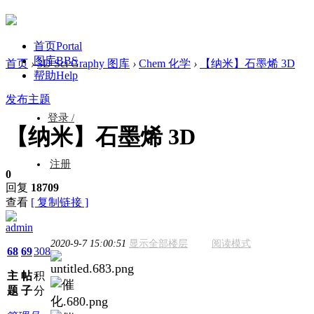
首页
Portal
图库
BBS
首页
›
3D Sci Graphy 图库
›
Chem 化学
›
【纳米】石墨烯 3D
帮助
Help
发布主题
登录 /
【纳米】石墨烯 3D
注册
0
回复
18709
查看
[ 复制链接 ]
admin
2020-9-7 15:00:51
显示全部楼层
阅读模式
68
69
308
主
帖
积
题
子
分